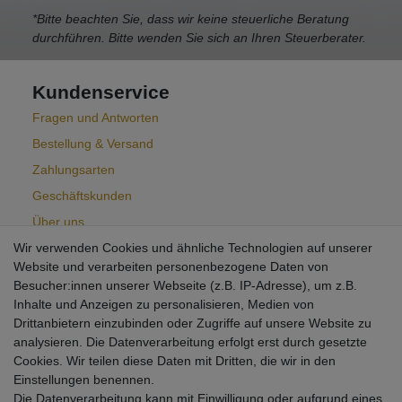
*Bitte beachten Sie, dass wir keine steuerliche Beratung
durchführen. Bitte wenden Sie sich an Ihren Steuerberater.
Kundenservice
Fragen und Antworten
Bestellung & Versand
Zahlungsarten
Geschäftskunden
Über uns
Wir verwenden Cookies und ähnliche Technologien auf unserer
Aktuelles
Website und verarbeiten personenbezogene Daten von
Besucher:innen unserer Webseite (z.B. IP-Adresse), um z.B.
Inhalte und Anzeigen zu personalisieren, Medien von
Newsletter
Drittanbietern einzubinden oder Zugriffe auf unsere Website zu
analysieren. Die Datenverarbeitung erfolgt erst durch gesetzte
Kostenlos abonnieren und keine Neuigkeit mehr verpassen!
Cookies. Wir teilen diese Daten mit Dritten, die wir in den
* Bestätigung Ihrer E-Mail-Adresse ist erforderlich.
Einstellungen benennen.
VORNAME
NACHNAME
Die Datenverarbeitung kann mit Einwilligung oder aufgrund eines