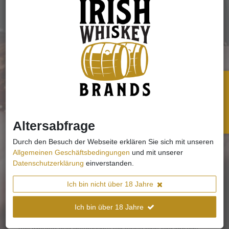
5. Projektmanagement: Als erfahrene Projektmanager
können wir den Prozess der
Markenentwicklung von
Anfang bis Ende
effektiv steuern. Wir sind in der Lage,
mit verschiedenen Stakeholdern zusammenzuarbeiten,
den Projektzeitplan zu verwalten und sicherzustellen,
dass alle Meilensteine termingerecht erreicht werden.
Auch wird Ihre Marke auf Wunsch als Intialzündung
Widerruf
sofort sichtbar. Je nach Budget werden dann alle
weiteren Internationalisierungsstrategien angegangen.
Altersabfrage
Durch den Besuch der Webseite erklären Sie sich mit unseren
Allgemeinen Geschäftsbedingungen
und mit unserer
Datenschutzerklärung
einverstanden.
Ich bin nicht über 18 Jahre
Ich bin über 18 Jahre
Wir sind äußerst motiviert, an diesem spannenden Projekt
mitzuwirken und gemeinsam mit Ihnen eine einzigartige