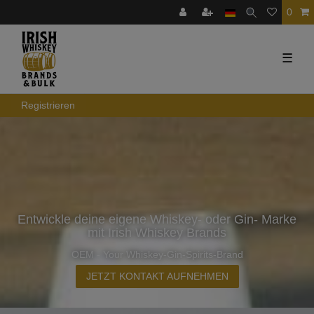
0
☰
Registrieren
Entwickle deine eigene Whiskey- oder Gin- Marke
mit Irish Whiskey Brands
OEM - Your Whiskey-Gin-Spirits-Brand
JETZT KONTAKT AUFNEHMEN