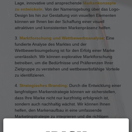
Lage, innovative und ansprechende
Markenkonzepte
zu entwickeln
. Von der Namensgebung über das Logo-
Design bis hin zur Gestaltung von visuellen Elementen
können wir Ihnen bei der Schaffung einer visuell
attraktiven und konsistenten Markenpräsenz helfen.
3.
Marktforschung und Wettbewerbsanalyse
: Eine
fundierte Analyse des Marktes und der
Wettbewerbsumgebung ist für den Erfolg einer Marke
unerlässlich. Wir können explorative Marktforschung
betreiben, um die Bedürfnisse und Präferenzen Ihrer
Zielgruppe zu verstehen und wettbewerbsfähige Vorteile
zu identifizieren.
4.
Strategisches Branding
: Durch die Entwicklung einer
langfristigen Markenstrategie können wir sicherstellen,
dass Ihre Marke nicht nur kurzfristig erfolgreich ist,
sondern auch nachhaltig wächst. Wir können Ihnen
helfen, den Markenaufbau in eine umfassende
Marketingstrategie zu integrieren und die richtigen
Kanäle und Botschaften für die Markenkommunikation zu
identifizieren.