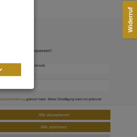
Widerruf
 Neuigkeit mehr verpassen!
 ist erforderlich.
NACHNAME
­schutz­erklärung
gelesen habe. Meine Einwilligung kann ich jederzeit
Alle akzeptieren
Abonnieren
Alle ablehnen
** Hierbei handelt es sich um ein Pflichtfeld.