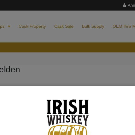
An
ops
Cask Property
Cask Sale
Bulk Supply
OEM Ihre 
elden
T*
ergessen?
Anmel