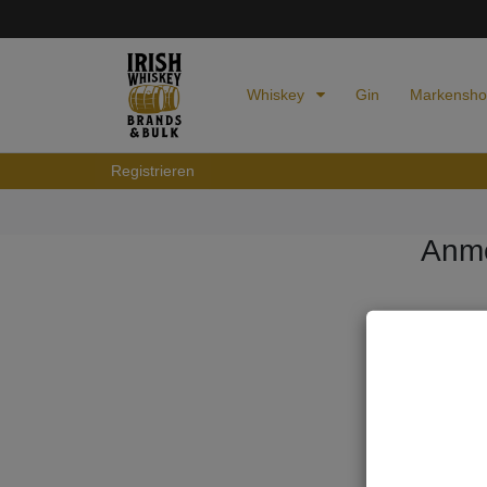
Whiskey
Gin
Markensh
Registrieren
Anm
E-MAIL*
PASSWOR
Passwort v