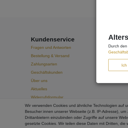
Alter
Kundenservice
Durch den 
Fragen und Antworten
Geschäfts
Bestellung & Versand
Zahlungsarten
Ich
Geschäftskunden
Über uns
Aktuelles
Widerrufsformular
Wir verwenden Cookies und ähnliche Technologien auf 
Besucher:innen unserer Webseite (z.B. IP-Adresse), um z
Drittanbietern einzubinden oder Zugriffe auf unsere Webs
gesetzte Cookies. Wir teilen diese Daten mit Dritten, die