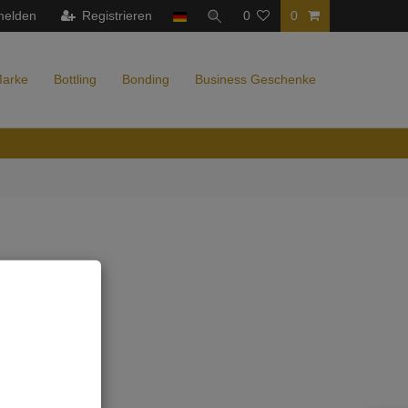
melden
Registrieren
0
0
Marke
Bottling
Bonding
Business Geschenke
den