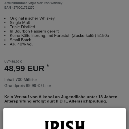
Artikelnummer
Single Malt Irish Whiskey
EAN
4270001751270
Original irischer Whiskey
Single Malt
Triple Distilled
In Bourbon Fässern gereift
Keine Kältefilterung, mit Farbstoff (Zuckerkulör) E150a
Small Batch
Alk. 40% Vol.
UVP 59,99 €
*
48,99 EUR
Inhalt
700
Milliliter
Grundpreis
69,99 € / Liter
Kein Verkauf von Alkohol an Jugendliche unter 18 Jahren.
Altersprüfung erfolgt durch DHL Alterssichtprüfung.
1 - 3 Werktage