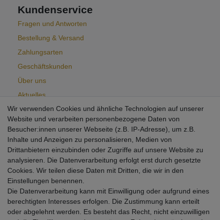
Kundenservice
Fragen und Antworten
Bestellung & Versand
Zahlungsarten
Geschäftskunden
Über uns
Aktuelles
Wir verwenden Cookies und ähnliche Technologien auf unserer
Widerrufsformular
Website und verarbeiten personenbezogene Daten von
Besucher:innen unserer Webseite (z.B. IP-Adresse), um z.B.
Inhalte und Anzeigen zu personalisieren, Medien von
Newsletter
Drittanbietern einzubinden oder Zugriffe auf unsere Website zu
analysieren. Die Datenverarbeitung erfolgt erst durch gesetzte
Kostenlos abonnieren und keine Neuigkeit mehr verpassen!
Cookies. Wir teilen diese Daten mit Dritten, die wir in den
* Bestätigung Ihrer E-Mail-Adresse ist erforderlich.
Einstellungen benennen.
VORNAME
NACHNAME
Die Datenverarbeitung kann mit Einwilligung oder aufgrund eines
berechtigten Interesses erfolgen. Die Zustimmung kann erteilt
oder abgelehnt werden. Es besteht das Recht, nicht einzuwilligen
Newsletter
E-MAIL **