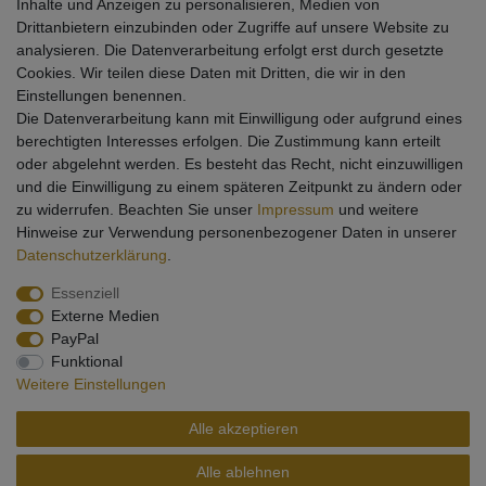
Inhalte und Anzeigen zu personalisieren, Medien von
Newsletter
Drittanbietern einzubinden oder Zugriffe auf unsere Website zu
analysieren. Die Datenverarbeitung erfolgt erst durch gesetzte
Kostenlos abonnieren und keine Neuigkeit mehr verpassen!
Cookies. Wir teilen diese Daten mit Dritten, die wir in den
* Bestätigung Ihrer E-Mail-Adresse ist erforderlich.
Einstellungen benennen.
VORNAME
NACHNAME
Die Datenverarbeitung kann mit Einwilligung oder aufgrund eines
berechtigten Interesses erfolgen. Die Zustimmung kann erteilt
oder abgelehnt werden. Es besteht das Recht, nicht einzuwilligen
Newsletter
E-MAIL **
und die Einwilligung zu einem späteren Zeitpunkt zu ändern oder
Honig
zu widerrufen. Beachten Sie unser
Impressum
und weitere
Hiermit bestätige ich, dass ich die
Daten­schutz­erklärung
gelesen habe. Meine
Hinweise zur Verwendung personenbezogener Daten in unserer
Einwilligung kann ich jederzeit widerrufen.**
Daten­schutz­erklärung
.
Essenziell
Abonnieren
Externe Medien
** Hierbei handelt es sich um ein Pflichtfeld.
PayPal
Funktional
Weitere Einstellungen
Widerrufs­recht
Impressum
Daten­schutz­erklärung
Alle akzeptieren
AGB
Kontakt
Alle ablehnen