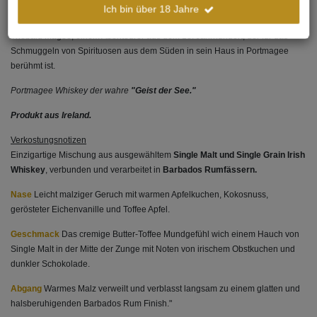
einzigartiger Charakter wird durch die Fertigstellung in Holzfässern
Ich bin über 18 Jahre
bereichert, die mit barbadischem Rum gefüllt sind. Dies erinnert an Kapitän
Thebald Magee, einem Abenteurer aus dem 18. Jahrhundert, der für das
Schmuggeln von Spirituosen aus dem Süden in sein Haus in Portmagee
berühmt ist.
Portmagee Whiskey der wahre
"Geist der See."
Produkt aus Ireland.
Verkostungsnotizen
Einzigartige Mischung aus ausgewähltem
Single Malt und Single Grain Irish
Whiskey
, verbunden und verarbeitet in
Barbados Rumfässern.
Nase
Leicht malziger Geruch mit warmen Apfelkuchen, Kokosnuss,
gerösteter Eichenvanille und Toffee Apfel.
Geschmack
Das cremige Butter-Toffee Mundgefühl wich einem Hauch von
Single Malt in der Mitte der Zunge mit Noten von irischem Obstkuchen und
dunkler Schokolade.
Abgang
Warmes Malz verweilt und verblasst langsam zu einem glatten und
halsberuhigenden Barbados Rum Finish."